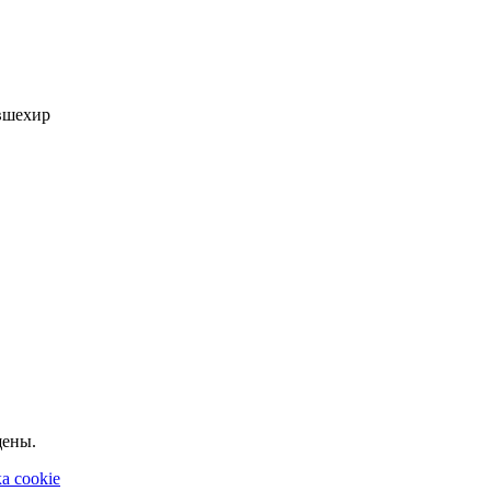
евшехир
щены.
а cookie