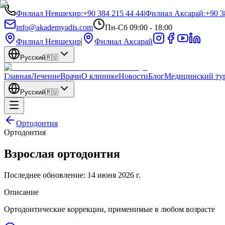
Филиал Невшехир
:
+90 384 215 44 44
|
Филиал Аксарай
:
+90 3
info@akademyadis.com
Пн-Сб 09:00 - 18:00
Филиал Невшехир
|
Филиал Аксарай
Русский
🇷🇺
Главная
Лечение
Врачи
О клинике
Новости
Блог
Медицинский ту
Русский
🇷🇺
Ортодонтия
Ортодонтия
Взрослая ортодонтия
Последнее обновление:
14 июня 2026 г.
Описание
Ортодонтические коррекции, применимые в любом возрасте