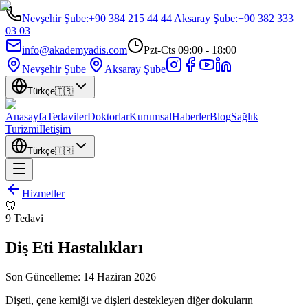
Nevşehir Şube
:
+90 384 215 44 44
|
Aksaray Şube
:
+90 382 333
03 03
info@akademyadis.com
Pzt-Cts 09:00 - 18:00
Nevşehir Şube
|
Aksaray Şube
Türkçe
🇹🇷
Anasayfa
Tedaviler
Doktorlar
Kurumsal
Haberler
Blog
Sağlık
Turizmi
İletişim
Türkçe
🇹🇷
Hizmetler
🦷
9
Tedavi
Diş Eti Hastalıkları
Son Güncelleme:
14 Haziran 2026
Dişeti, çene kemiği ve dişleri destekleyen diğer dokuların