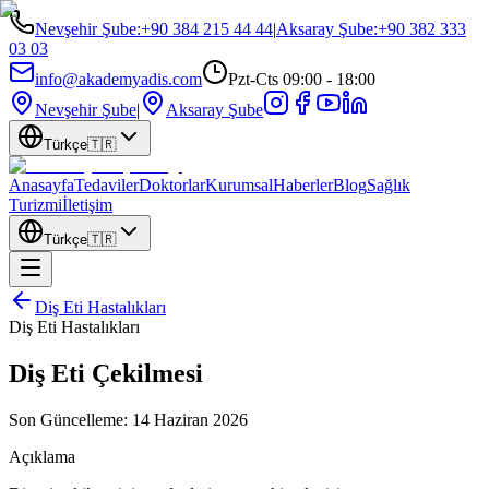
Nevşehir Şube
:
+90 384 215 44 44
|
Aksaray Şube
:
+90 382 333
03 03
info@akademyadis.com
Pzt-Cts 09:00 - 18:00
Nevşehir Şube
|
Aksaray Şube
Türkçe
🇹🇷
Anasayfa
Tedaviler
Doktorlar
Kurumsal
Haberler
Blog
Sağlık
Turizmi
İletişim
Türkçe
🇹🇷
Diş Eti Hastalıkları
Diş Eti Hastalıkları
Diş Eti Çekilmesi
Son Güncelleme:
14 Haziran 2026
Açıklama