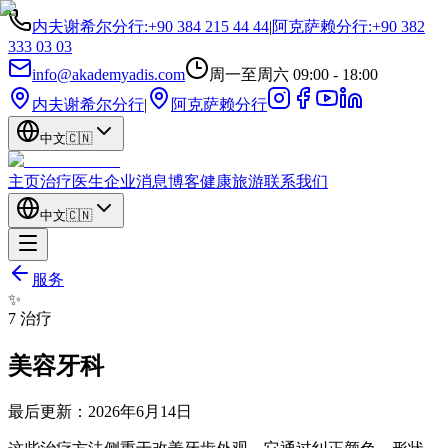
内夫谢希尔分行
:
+90 384 215 44 44
|
阿克萨赖分行
:
+90 382
333 03 03
info@akademyadis.com
周一至周六 09:00 - 18:00
内夫谢希尔分行
|
阿克萨赖分行
中文
🇨🇳
主页
治疗
医生
企业
消息
博客
健康旅游
联系我们
中文
🇨🇳
服务
✨
7
治疗
美容牙科
最后更新：
2026年6月14日