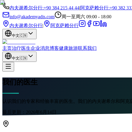
内夫谢希尔分行
:
+90 384 215 44 44
|
阿克萨赖分行
:
+90 382 33
info@akademyadis.com
周一至周六 09:00 - 18:00
内夫谢希尔分行
|
阿克萨赖分行
中文
🇨🇳
主页
治疗
医生
企业
消息
博客
健康旅游
联系我们
中文
🇨🇳
我们的医生
认识我们的专家和经验丰富的医生。我们的内夫谢希尔和阿克
最后更新：
2026年6月14日