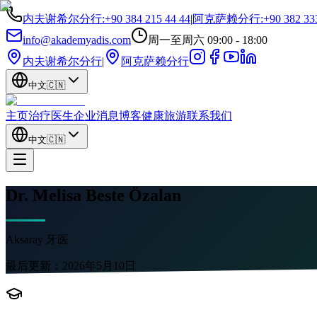
内夫谢希尔分行
:
+90 384 215 44 44
|
阿克萨赖分行
:
+90 382 33
info@akademyadis.com
周一至周六 09:00 - 18:00
内夫谢希尔分行
|
阿克萨赖分行
中文
🇨🇳
主页
治疗
医生
企业
消息
博客
健康旅游
联系我们
中文
🇨🇳
Dr. Melisa Beste Özalan
Aksaray 牙医
最后更新：
2026年5月10日