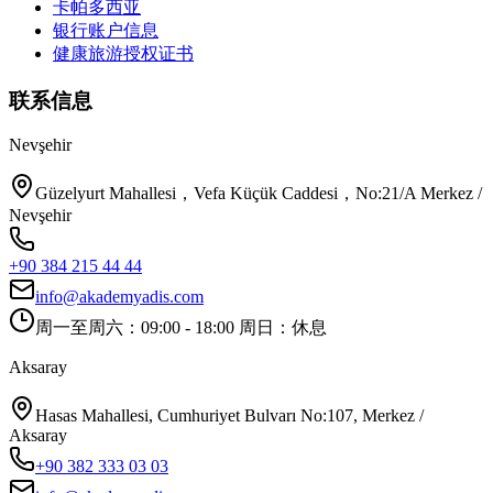
卡帕多西亚
银行账户信息
健康旅游授权证书
联系信息
Nevşehir
Güzelyurt Mahallesi，Vefa Küçük Caddesi，No:21/A Merkez /
Nevşehir
+90 384 215 44 44
info@akademyadis.com
周一至周六：09:00 - 18:00 周日：休息
Aksaray
Hasas Mahallesi, Cumhuriyet Bulvarı No:107, Merkez /
Aksaray
+90 382 333 03 03