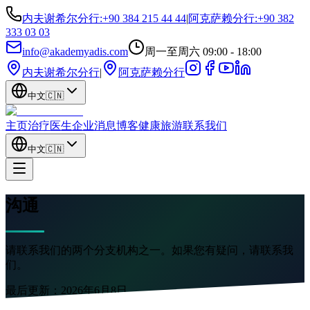
内夫谢希尔分行
:
+90 384 215 44 44
|
阿克萨赖分行
:
+90 382
333 03 03
info@akademyadis.com
周一至周六 09:00 - 18:00
内夫谢希尔分行
|
阿克萨赖分行
中文
🇨🇳
主页
治疗
医生
企业
消息
博客
健康旅游
联系我们
中文
🇨🇳
沟通
请联系我们的两个分支机构之一。如果您有疑问，请联系我
们。
最后更新：
2026年6月8日