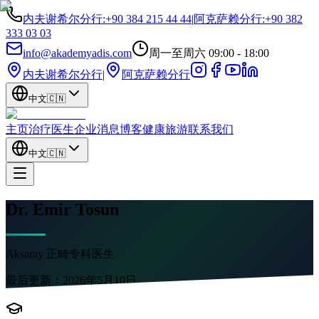
内夫谢希尔分行
:
+90 384 215 44 44
|
阿克萨赖分行
:
+90 382
333 03 03
info@akademyadis.com
周一至周六 09:00 - 18:00
内夫谢希尔分行
|
阿克萨赖分行
中文
🇨🇳
主页
治疗
医生
企业
消息
博客
健康旅游
联系我们
中文
🇨🇳
Dr. Emir Tosun
Aksaray 正畸专科医生
最后更新：
2026年5月10日