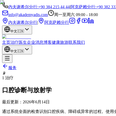
内夫谢希尔分行
:
+90 384 215 44 44
|
阿克萨赖分行
:
+90 382 33
info@akademyadis.com
周一至周六 09:00 - 18:00
内夫谢希尔分行
|
阿克萨赖分行
中文
🇨🇳
主页
治疗
医生
企业
消息
博客
健康旅游
联系我们
中文
🇨🇳
服务
📡
1
治疗
口腔诊断与放射学
最后更新：
2026年6月14日
通过系统全面的检查识别口腔疾病、障碍或异常的过程。使用全