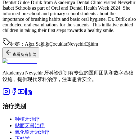
Dentist Gülce Dirlik from Akademya Dental Clinic visited Nevşehir
İsabet Schools as part of Oral and Dental Health Week 2024. She
informed preschool and primary school students about the
importance of brushing habits and basic oral hygiene. Dr. Dirlik also
conducted oral examinations for the students. This initiative guided
children in taking their first steps towards a healthy smile.
标签：
Ağız Sağlığı
Çocuklar
Nevşehir
Eğitim
查看所有新闻
Akademya Nevşehir 牙科诊所拥有专业的医师团队和数字基础
设施，提供现代牙科治疗，注重患者安全。
治疗类别
种植牙治疗
贴面牙科治疗
氧化锆牙冠治疗
正畸学