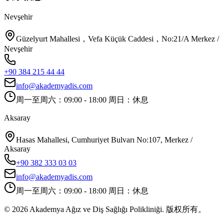
Nevşehir
Güzelyurt Mahallesi，Vefa Küçük Caddesi，No:21/A Merkez /
Nevşehir
+90 384 215 44 44
info@akademyadis.com
周一至周六：09:00 - 18:00 周日：休息
Aksaray
Hasas Mahallesi, Cumhuriyet Bulvarı No:107, Merkez /
Aksaray
+90 382 333 03 03
info@akademyadis.com
周一至周六：09:00 - 18:00 周日：休息
©
2026
Akademya Ağız ve Diş Sağlığı Polikliniği.
版权所有。