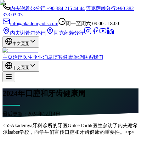
内夫谢希尔分行
:
+90 384 215 44 44
|
阿克萨赖分行
:
+90 382
333 03 03
info@akademyadis.com
周一至周六 09:00 - 18:00
内夫谢希尔分行
|
阿克萨赖分行
中文
🇨🇳
主页
治疗
医生
企业
消息
博客
健康旅游
联系我们
中文
🇨🇳
2024年口腔和牙齿健康周
最后更新：
2024年12月4日
<p>Akademya牙科诊所的牙医Gülce Dirlik医生参访了内夫谢希
尔İsabet学校，向学生们宣传口腔和牙齿健康的重要性。</p>