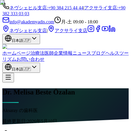
ネヴシェヒル支店
:
+90 384 215 44 44
|
アクサライ支店
:
+90
382 333 03 03
info@akademyadis.com
月-土 09:00 - 18:00
ネヴシェヒル支店
|
アクサライ支店
日本語
🇯🇵
ホームページ
治療法
医師
企業情報
ニュース
ブログ
ヘルスツー
リズム
お問い合わせ
日本語
🇯🇵
Dr. Melisa Beste Özalan
Aksaray の歯科医
最終更新日:
2026年5月10日