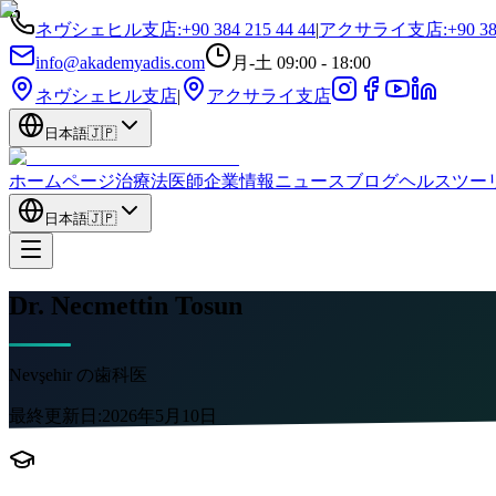
ネヴシェヒル支店
:
+90 384 215 44 44
|
アクサライ支店
:
+90 38
info@akademyadis.com
月-土 09:00 - 18:00
ネヴシェヒル支店
|
アクサライ支店
日本語
🇯🇵
ホームページ
治療法
医師
企業情報
ニュース
ブログ
ヘルスツー
日本語
🇯🇵
Dr. Necmettin Tosun
Nevşehir の歯科医
最終更新日:
2026年5月10日