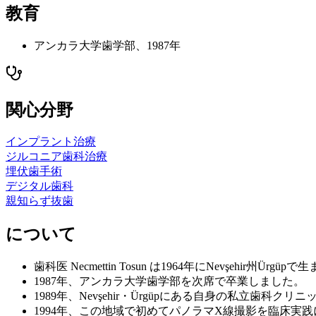
教育
アンカラ大学歯学部、1987年
関心分野
インプラント治療
ジルコニア歯科治療
埋伏歯手術
デジタル歯科
親知らず抜歯
について
歯科医 Necmettin Tosun は1964年にNevşehir州
1987年、アンカラ大学歯学部を次席で卒業しました。
1989年、Nevşehir・Ürgüpにある自身の私立歯科
1994年、この地域で初めてパノラマX線撮影を臨床実