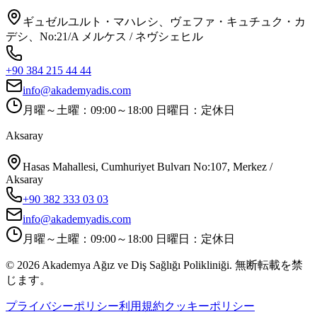
ギュゼルユルト・マハレシ、ヴェファ・キュチュク・カ
デシ、No:21/A メルケス / ネヴシェヒル
+90 384 215 44 44
info@akademyadis.com
月曜～土曜：09:00～18:00 日曜日：定休日
Aksaray
Hasas Mahallesi, Cumhuriyet Bulvarı No:107, Merkez /
Aksaray
+90 382 333 03 03
info@akademyadis.com
月曜～土曜：09:00～18:00 日曜日：定休日
©
2026
Akademya Ağız ve Diş Sağlığı Polikliniği.
無断転載を禁
じます。
プライバシーポリシー
利用規約
クッキーポリシー