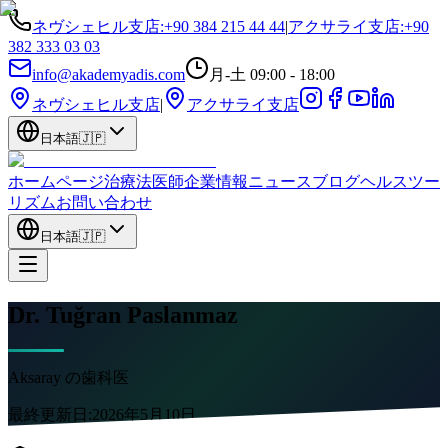
ネヴシェヒル支店
:
+90 384 215 44 44
|
アクサライ支店
:
+90
382 333 03 03
info@akademyadis.com
月-土 09:00 - 18:00
ネヴシェヒル支店
|
アクサライ支店
日本語
🇯🇵
ホームページ
治療法
医師
企業情報
ニュース
ブログ
ヘルスツー
リズム
お問い合わせ
日本語
🇯🇵
Dr. Tuğran Paslanmaz
Aksaray の歯科医
最終更新日:
2026年5月10日