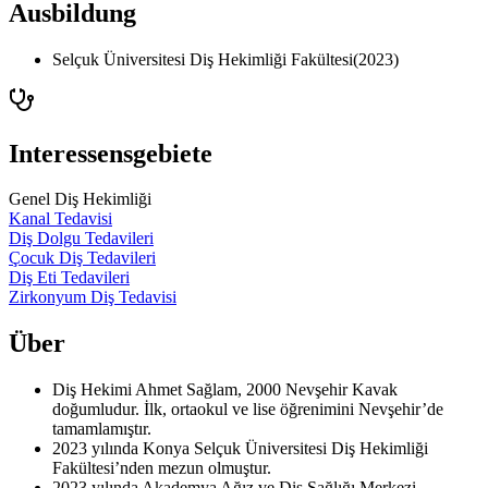
Ausbildung
Selçuk Üniversitesi Diş Hekimliği Fakültesi
(
2023
)
Interessensgebiete
Genel Diş Hekimliği
Kanal Tedavisi
Diş Dolgu Tedavileri
Çocuk Diş Tedavileri
Diş Eti Tedavileri
Zirkonyum Diş Tedavisi
Über
Diş Hekimi Ahmet Sağlam, 2000 Nevşehir Kavak
doğumludur. İlk, ortaokul ve lise öğrenimini Nevşehir’de
tamamlamıştır.
2023 yılında Konya Selçuk Üniversitesi Diş Hekimliği
Fakültesi’nden mezun olmuştur.
2023 yılında Akademya Ağız ve Diş Sağlığı Merkezi