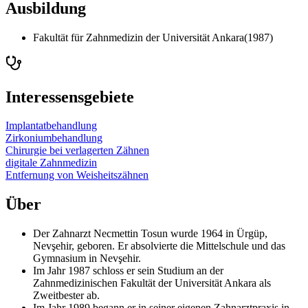
Ausbildung
Fakultät für Zahnmedizin der Universität Ankara
(
1987
)
Interessensgebiete
Implantatbehandlung
Zirkoniumbehandlung
Chirurgie bei verlagerten Zähnen
digitale Zahnmedizin
Entfernung von Weisheitszähnen
Über
Der Zahnarzt Necmettin Tosun wurde 1964 in Ürgüp,
Nevşehir, geboren. Er absolvierte die Mittelschule und das
Gymnasium in Nevşehir.
Im Jahr 1987 schloss er sein Studium an der
Zahnmedizinischen Fakultät der Universität Ankara als
Zweitbester ab.
Im Jahr 1989 begann er in seiner eigenen Zahnarztpraxis in