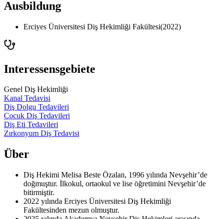
Ausbildung
Erciyes Üniversitesi Diş Hekimliği Fakültesi
(
2022
)
Interessensgebiete
Genel Diş Hekimliği
Kanal Tedavisi
Diş Dolgu Tedavileri
Çocuk Diş Tedavileri
Diş Eti Tedavileri
Zırkonyum Diş Tedavisi
Über
Diş Hekimi Melisa Beste Özalan, 1996 yılında Nevşehir’de
doğmuştur. İlkokul, ortaokul ve lise öğretimini Nevşehir’de
bitirmiştir.
2022 yılında Erciyes Üniversitesi Diş Hekimliği
Fakültesinden mezun olmuştur.
2025 yılında Akademya Nevşehir Diş Hekimleri arasında