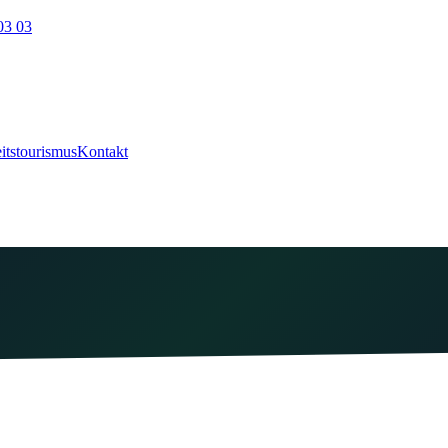
03 03
itstourismus
Kontakt