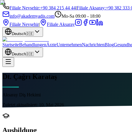
Filiale Nevşehir
:
+90 384 215 44 44
|
Filiale Aksaray
:
+90 382 333 
info@akademyadis.com
Mo-Sa 09:00 - 18:00
Filiale Nevşehir
|
Filiale Aksaray
Deutsch
🇩🇪
Startseite
Behandlungen
Ärzte
Unternehmen
Nachrichten
Blog
Gesundhe
Deutsch
🇩🇪
Dt. Çağrı Karataş
Aksaray Diş Hekimi
Zuletzt aktualisiert:
10. Mai 2026
Ausbildung