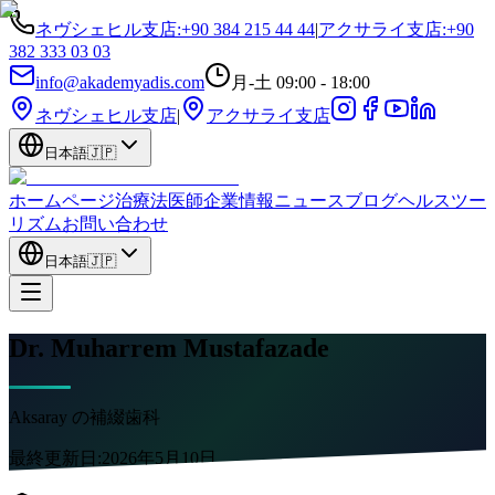
ネヴシェヒル支店
:
+90 384 215 44 44
|
アクサライ支店
:
+90
382 333 03 03
info@akademyadis.com
月-土 09:00 - 18:00
ネヴシェヒル支店
|
アクサライ支店
日本語
🇯🇵
ホームページ
治療法
医師
企業情報
ニュース
ブログ
ヘルスツー
リズム
お問い合わせ
日本語
🇯🇵
Dr. Muharrem Mustafazade
Aksaray の補綴歯科
最終更新日:
2026年5月10日