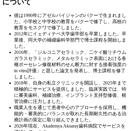
について
彼は1990年にアゼルバイジャンのバクーで生まれまし
た。小学校と中学校の教育をバクーで修了し、高校の
教育をモスクワで修了しました。
2012年にイェディテペ大学歯学部を卒業しました。卒
業後、同大学の補綴歯科学部門で博士課程を開始しま
した。
2016年、「ジルコニアセラミック、二ケイ酸リチウム
ガラスセラミック、メタルセラミック表面における各
種ポーセレン修復材料のせん断力に対する接着強度の
in vitro評価」と題した論文を発表し、博士課程を修了
しました。
2018年、自身の私立クリニックを開設し、2025年まで
積極的にサービスを提供しました。臨床実践では、特
に審美歯科、補綴治療、インプラント支持型修復、根
管治療に注力しました。
職業人生を通じて患者中心のアプローチを採用し、機
能的・審美的にバランスが取れた長期耐久性のある治
療計画の策定に取り組んできました。
2026年現在、Akademya Aksaray歯科病院でサービスを