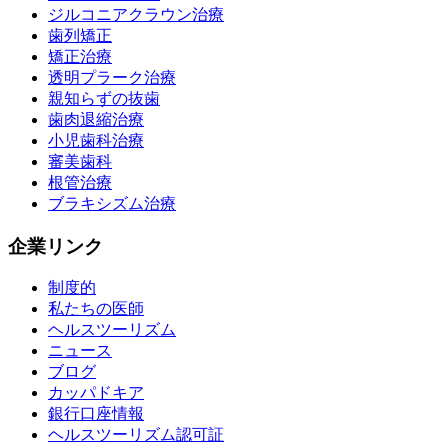
ジルコニアクラウン治療
歯列矯正
矯正治療
透明プラーク治療
親知らずの抜歯
歯肉退縮治療
小児歯科治療
審美歯科
根管治療
ブラキシズム治療
企業リンク
制度的
私たちの医師
ヘルスツーリズム
ニュース
ブログ
カッパドキア
銀行口座情報
ヘルスツーリズム認可証