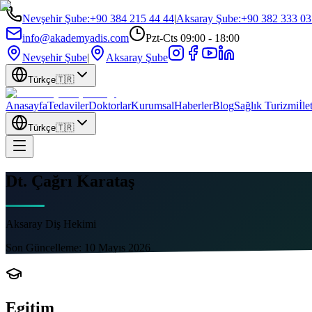
Nevşehir Şube
:
+90 384 215 44 44
|
Aksaray Şube
:
+90 382 333 03
info@akademyadis.com
Pzt-Cts 09:00 - 18:00
Nevşehir Şube
|
Aksaray Şube
Türkçe
🇹🇷
Anasayfa
Tedaviler
Doktorlar
Kurumsal
Haberler
Blog
Sağlık Turizmi
İle
Türkçe
🇹🇷
Dt. Çağrı Karataş
Aksaray Diş Hekimi
Son Güncelleme:
10 Mayıs 2026
Egitim