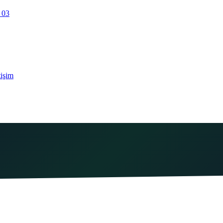
 03
tişim