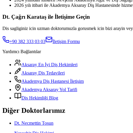
2026 yılı itibari ile Akademya Aksaray Diş Hastanesinde hizme
Dt. Çağrı Karataş ile İletişime Geçin
Dis sagliginiz icin uzman doktorumuzla gorusmek icin bizi arayin vey
+90 382 333 03 03
İletişim Formu
Yardımcı Bağlantılar
Aksaray En İyi Diş Hekimleri
Aksaray Diş Tedavileri
Akademya Diş Hastanesi İletişim
Akademya Aksaray Yol Tarifi
Diş Hekimliği Blog
Diğer Doktorlarımız
Dt. Necmettin Tosun