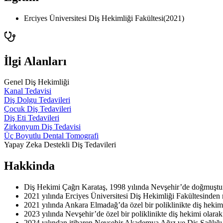
Erciyes Üniversitesi Diş Hekimliği Fakültesi
(
2021
)
İlgi Alanları
Genel Diş Hekimliği
Kanal Tedavisi
Diş Dolgu Tedavileri
Çocuk Diş Tedavileri
Diş Eti Tedavileri
Zirkonyum Diş Tedavisi
Üç Boyutlu Dental Tomografi
Yapay Zeka Destekli Diş Tedavileri
Hakkinda
Diş Hekimi Çağrı Karataş, 1998 yılında Nevşehir’de doğmuştur.
2021 yılında Erciyes Üniversitesi Diş Hekimliği Fakültesinden
2021 yılında Ankara Elmadağ’da özel bir poliklinikte diş hekimi
2023 yılında Nevşehir’de özel bir poliklinikte diş hekimi olarak
2024 yılından itibaren Nevşehir Akademya Ağız ve Diş Sağlığı 