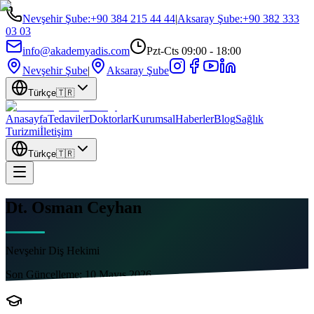
Nevşehir Şube
:
+90 384 215 44 44
|
Aksaray Şube
:
+90 382 333
03 03
info@akademyadis.com
Pzt-Cts 09:00 - 18:00
Nevşehir Şube
|
Aksaray Şube
Türkçe
🇹🇷
Anasayfa
Tedaviler
Doktorlar
Kurumsal
Haberler
Blog
Sağlık
Turizmi
İletişim
Türkçe
🇹🇷
Dt. Osman Ceyhan
Nevşehir Diş Hekimi
Son Güncelleme:
10 Mayıs 2026