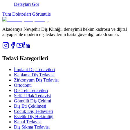
Detayları Gör
Tüm Doktorları Görüntüle
Akademya Nevşehir Diş Kliniği, deneyimli hekim kadrosu ve dijital
altyapısı ile modern diş tedavilerini hasta güvenliği odaklı sunar.
Tedavi Kategorileri
İmplant Diş Tedavileri
Kaplama Diş Tedavisi
Zirkonyum Diş Tedavisi
Ortodonti
Diş Teli Tedavileri
Şeffaf Plak Tedavisi
Gömülü Diş Çekimi
Diş Eti Çekilmesi
Çocuk Diş Tedavileri
Estetik Diş Hekimliği
Kanal Tedavisi
Diş Sıkma Tedavisi