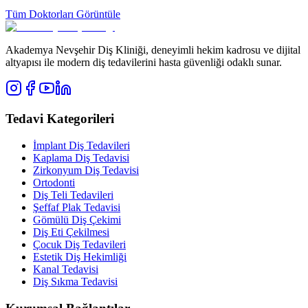
Tüm Doktorları Görüntüle
Akademya Nevşehir Diş Kliniği, deneyimli hekim kadrosu ve dijital
altyapısı ile modern diş tedavilerini hasta güvenliği odaklı sunar.
Tedavi Kategorileri
İmplant Diş Tedavileri
Kaplama Diş Tedavisi
Zirkonyum Diş Tedavisi
Ortodonti
Diş Teli Tedavileri
Şeffaf Plak Tedavisi
Gömülü Diş Çekimi
Diş Eti Çekilmesi
Çocuk Diş Tedavileri
Estetik Diş Hekimliği
Kanal Tedavisi
Diş Sıkma Tedavisi