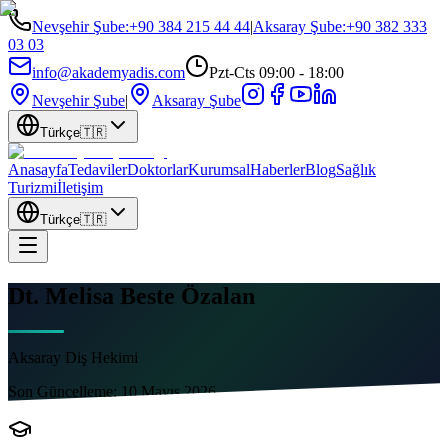
Nevşehir Şube
:
+90 384 215 44 44
|
Aksaray Şube
:
+90 382 333
03 03
info@akademyadis.com
Pzt-Cts 09:00 - 18:00
Nevşehir Şube
|
Aksaray Şube
Türkçe
🇹🇷
Anasayfa
Tedaviler
Doktorlar
Kurumsal
Haberler
Blog
Sağlık
Turizmi
İletişim
Türkçe
🇹🇷
Dt. Melisa Beste Özalan
Aksaray Diş Hekimi
Son Güncelleme:
10 Mayıs 2026