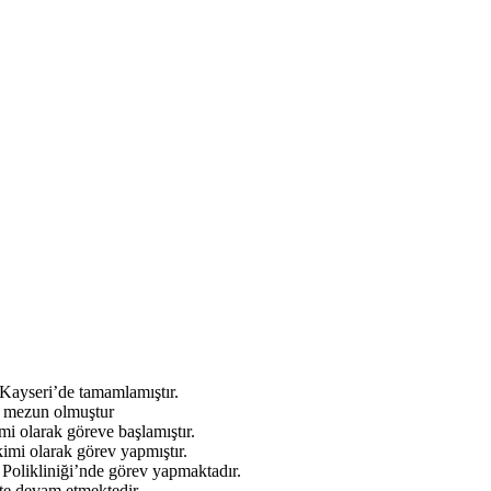
 Kayseri’de tamamlamıştır.
n mezun olmuştur
i olarak göreve başlamıştır.
imi olarak görev yapmıştır.
Polikliniği’nde görev yapmaktadır.
te devam etmektedir.