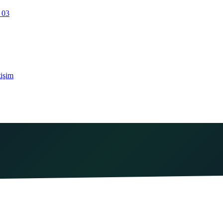
 03
tişim