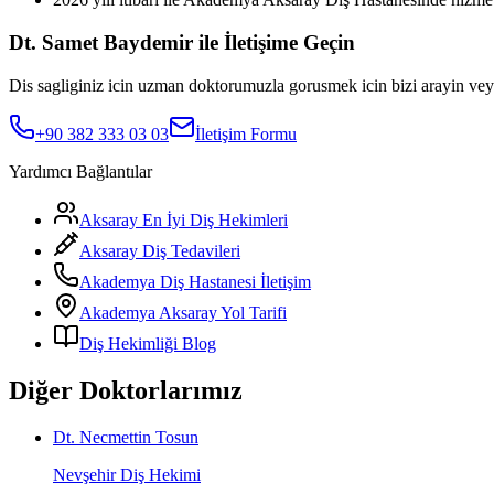
Dt. Samet Baydemir ile İletişime Geçin
Dis sagliginiz icin uzman doktorumuzla gorusmek icin bizi arayin vey
+90 382 333 03 03
İletişim Formu
Yardımcı Bağlantılar
Aksaray En İyi Diş Hekimleri
Aksaray Diş Tedavileri
Akademya Diş Hastanesi İletişim
Akademya Aksaray Yol Tarifi
Diş Hekimliği Blog
Diğer Doktorlarımız
Dt. Necmettin Tosun
Nevşehir Diş Hekimi