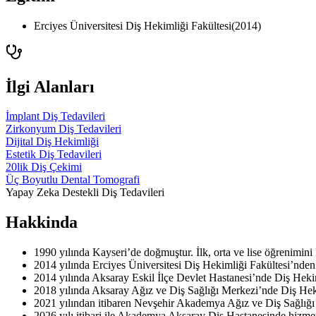
Erciyes Üniversitesi Diş Hekimliği Fakültesi
(
2014
)
İlgi Alanları
İmplant Diş Tedavileri
Zirkonyum Diş Tedavileri
Dijital Diş Hekimliği
Estetik Diş Tedavileri
20lik Diş Çekimi
Üç Boyutlu Dental Tomografi
Yapay Zeka Destekli Diş Tedavileri
Hakkinda
1990 yılında Kayseri’de doğmuştur. İlk, orta ve lise öğrenimini
2014 yılında Erciyes Üniversitesi Diş Hekimliği Fakültesi’nde
2014 yılında Aksaray Eskil İlçe Devlet Hastanesi’nde Diş Hekim
2018 yılında Aksaray Ağız ve Diş Sağlığı Merkezi’nde Diş Hek
2021 yılından itibaren Nevşehir Akademya Ağız ve Diş Sağlığı 
2026 yılı itibari ile Akademya Aksaray Diş Hastanesinde hizme