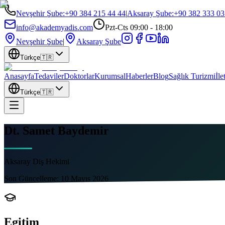
Nevşehir Şube
:
+90 384 215 44 44
|
Aksaray Şube
:
+90 382 333 03
info@akademyadis.com
Pzt-Cts 09:00 - 18:00
Nevşehir Şube
|
Aksaray Şube
Türkçe
🇹🇷
Anasayfa
Tedaviler
Doktorlar
Kurumsal
Haberler
Blog
Sağlık Turizmi
İle
Türkçe
🇹🇷
Dt. Samet Baydemir
Aksaray Diş Hekimi
Son Güncelleme:
10 Mayıs 2026
Egitim